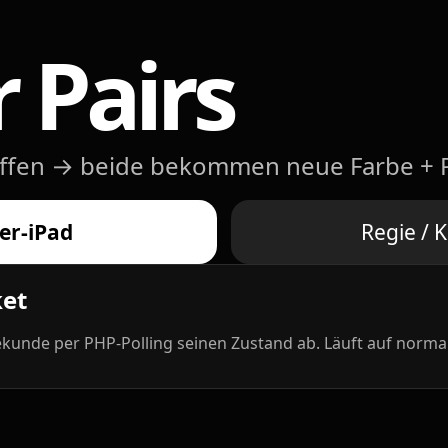
 Pairs
reffen → beide bekommen neue Farbe + 
ler-iPad
Regie / 
et
 Sekunde per PHP-Polling seinen Zustand ab. Läuft auf nor