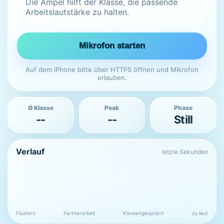
Die Ampel hilft der Klasse, die passende
Arbeitslautstärke zu halten.
Mikrofon starten
Auf dem iPhone bitte über HTTPS öffnen und Mikrofon
erlauben.
Ø Klasse
Peak
Phase
--
--
Still
Verlauf
letzte Sekunden
Flüstern
Partnerarbeit
Klassengespräch
zu laut