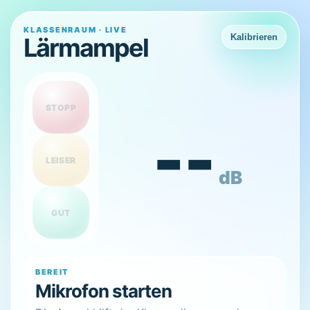
KLASSENRAUM · LIVE
Kalibrieren
Lärmampel
STOPP
--
LEISER
dB
GUT
BEREIT
Mikrofon starten